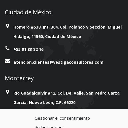
Ciudad de México
Homero #538, Int. 304, Col. Polanco V Sección, Miguel
Hidalgo, 11560, Ciudad de México
+55 91 83 82 16
atencion.clientes@vestigaconsultores.com
Monterrey
Río Guadalquivir #12, Col. Del Valle, San Pedro Garza
García, Nuevo León, C.P. 66220
+814 777 38 93
Gestionar el consentimiento
de las cookies