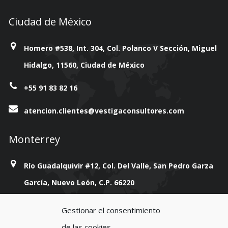
Ciudad de México
Homero #538, Int. 304, Col. Polanco V Sección, Miguel
Hidalgo, 11560, Ciudad de México
+55 91 83 82 16
atencion.clientes@vestigaconsultores.com
Monterrey
Río Guadalquivir #12, Col. Del Valle, San Pedro Garza
García, Nuevo León, C.P. 66220
+814 777 38 93
Gestionar el consentimiento
de las cookies