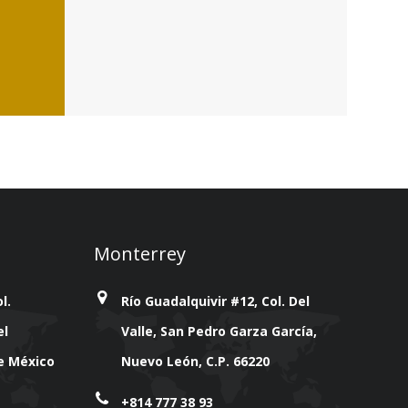
Monterrey
l.
Río Guadalquivir #12, Col. Del
el
Valle, San Pedro Garza García,
de México
Nuevo León, C.P. 66220
+814 777 38 93