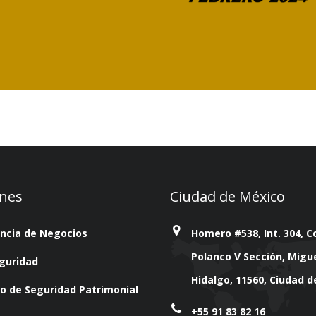
ones
Ciudad de México
encia de Negocios
Homero #538, Int. 304, Co
Polanco V Sección, Migu
guridad
Hidalgo, 11560, Ciudad 
o de Seguridad Patrimonial
+55 91 83 82 16