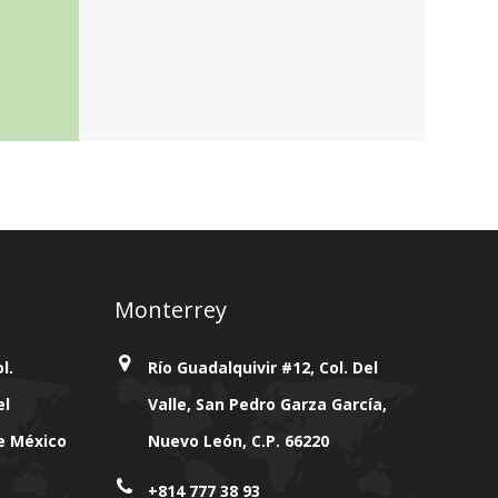
Monterrey
l.
Río Guadalquivir #12, Col. Del
el
Valle, San Pedro Garza García,
de México
Nuevo León, C.P. 66220
+814 777 38 93