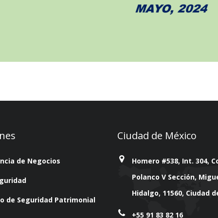
ones
Ciudad de México
encia de Negocios
Homero #538, Int. 304, Co
Polanco V Sección, Migu
guridad
Hidalgo, 11560, Ciudad 
o de Seguridad Patrimonial
+55 91 83 82 16